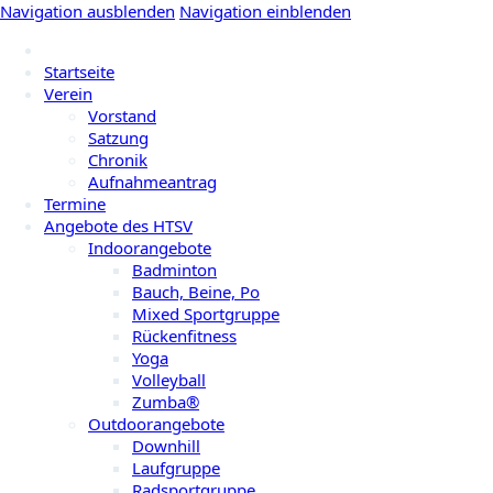
Navigation ausblenden
Navigation einblenden
Startseite
Verein
Vorstand
Satzung
Chronik
Aufnahmeantrag
Termine
Angebote des HTSV
Indoorangebote
Badminton
Bauch, Beine, Po
Mixed Sportgruppe
Rückenfitness
Yoga
Volleyball
Zumba®
Outdoorangebote
Downhill
Laufgruppe
Radsportgruppe