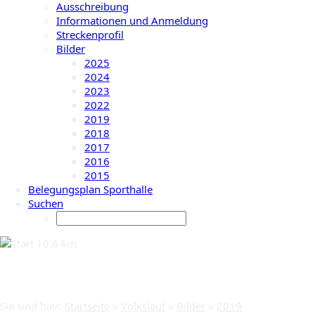
Ausschreibung
Informationen und Anmeldung
Streckenprofil
Bilder
2025
2024
2023
2022
2019
2018
2017
2016
2015
Belegungsplan Sporthalle
Suchen
2019
Sie sind hier:
Startseite
»
Volkslauf
»
Bilder
»
2019